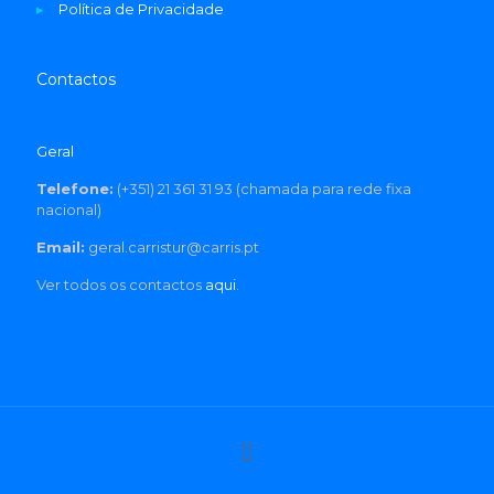
▸
Política de Privacidade
Contactos
Geral
Telefone:
(+351) 21 361 31 93 (chamada para rede fixa
nacional)
Email:
geral.carristur@carris.pt
Ver todos os contactos
aqui
.