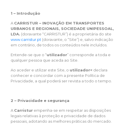
1 – Introdução
A
CARRISTUR – INOVAÇÃO EM TRANSPORTES
URBANOS E REGIONAIS, SOCIEDADE UNIPESSOAL,
LDA.
(doravante “CARRISTUR”) é a proprietária do site
www.carristur.pt
(doravante, o “Site”) e, salvo indicação
em contrário, de todos os conteúdos nele incluídos.
Entende-se que o “
utilizador
” corresponde a toda e
qualquer pessoa que aceda ao Site.
Ao aceder e utilizar este Site, o
utilizador<
declara
conhecer e concordar com a presente Política de
Privacidade, a qual poderá ser revista a todo o tempo.
2 – Privacidade e segurança
A
Carristur
empenha-se em respeitar as disposições
legais relativas à proteção e privacidade de dados
pessoais, adotando as melhores práticas do mercado.